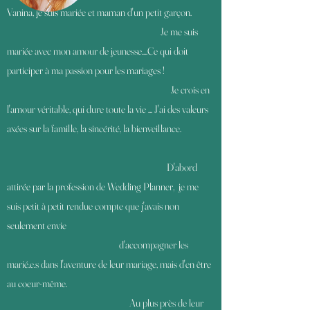
Vanina, je suis mariée et maman d'un petit garçon.
Je me suis
mariée avec mon amour de jeunesse....Ce qui doit
participer à ma passion pour les mariages !
Je crois en
l'amour véritable, qui dure toute la vie ... J'ai des valeurs
axées sur la famille, la sincérité, la bienveillance.
D'abord
attirée par la profession de Wedding Planner,
je me
suis petit à petit rendue compte que j'avais non
seulement envie
d'accompagner les
marié.e.s dans l'aventure de leur mariage,
mais d'en être
au coeur-même.
Au plus près de leur