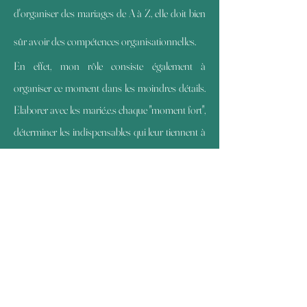
d'organiser des mariages de A à Z, elle doit bien
sûr avoir des compétences organisationnelles.
En effet, mon rôle consiste également à
organiser ce moment dans les moindres détails.
Elaborer avec les marié.e.s chaque "moment fort",
déterminer les indispensables qui leur tiennent à
cœur (tout en gardant une part de "mystère"), et
faire en sorte que tout s'imbrique de manière
fluide : telles sont mes missions, que je prends
un immense plaisir à remplir.